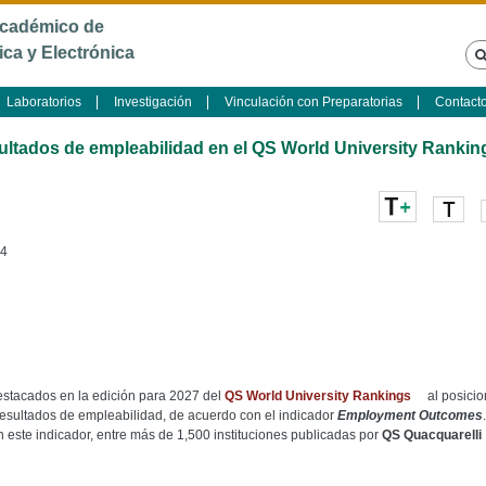
Jump to navigation
cadémico de
ica y Electrónica
Laboratorios
Investigación
Vinculación con Preparatorias
Contact
ultados de empleabilidad en el QS World University Rankin
14
estacados en la edición para 2027 del
QS World University Rankings
al posici
esultados de empleabilidad, de acuerdo con el indicador
Employment Outcomes
 en este indicador, entre más de 1,500 instituciones publicadas por
QS Quacquarelli