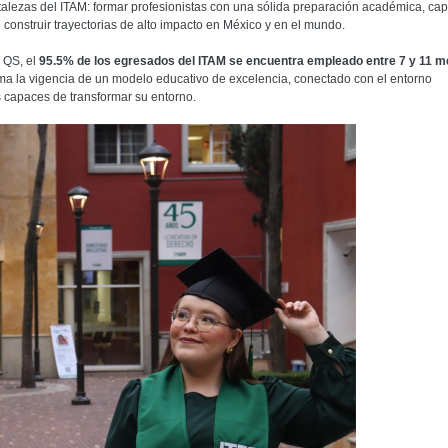
rtalezas del ITAM: formar profesionistas con una sólida preparación académica, ca
 construir trayectorias de alto impacto en México y en el mundo.
 QS, el
95.5% de los egresados del ITAM se encuentra empleado entre 7 y 11 
irma la vigencia de un modelo educativo de excelencia, conectado con el entorno
 capaces de transformar su entorno.