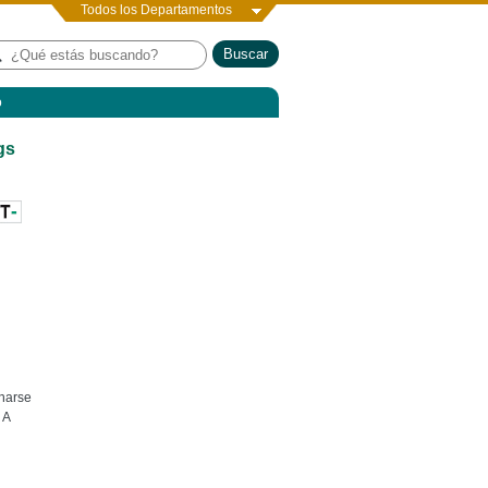
Todos los Departamentos
o
gs
onarse
. A